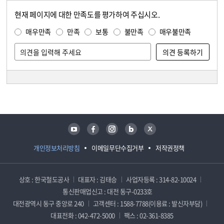
현재 페이지에 대한 만족도를 평가하여 주십시오.
콘텐츠 만족도 조사
만족도 조사
매우만족
만족
보통
불만족
매우불만족
담당자 정보
담당자 정보
유튜브
페이스북
인스타그램
블로그
트위터
개인정보처리방침
이메일무단수집거부
저작권정책
상호 : 한국철도공사
대표자 : 김태승
사업자등록 : 314-82-10024
통신판매업신고 : 대전 동구-0233호
대전광역시 동구 중앙로 240
고객센터 : 1588-7788(이용료 : 발신자부담)
대표전화 : 042-472-5000
팩스 : 02-361-8385