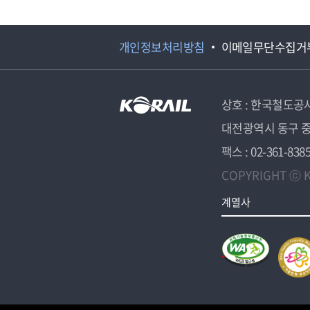
개인정보처리방침
이메일무단수집거
상호 : 한국철도공
대전광역시 동구 중
팩스 : 02-361-838
COPYRIGHT ⓒ K
계열사