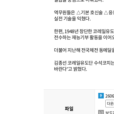
역무원들은 △기본 호신술 △응용
실전 기술을 익혔다.
한편, 1948년 창단한 코레일유
전수하는 재능기부 활동을 이어오
더불어 지난해 전국체전 동메달을
김종선 코레일유도단 수석코치는 
바란다”고 밝혔다.
260
다운
파일
보도자