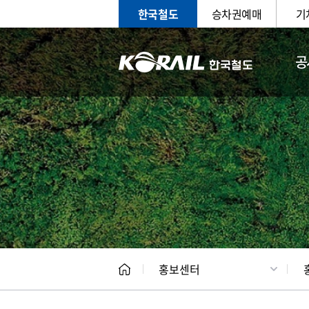
한국철도
승차권예매
기
공
홍보
문화사
홍보센터