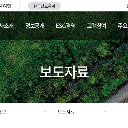
차여행
한국철도통계
사소개
정보공개
ESG경영
고객참여
주요
업
갤러리
기차소개
보도자료
홍보
보도자료