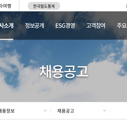
차여행
한국철도통계
사소개
정보공개
ESG경영
고객참여
주요
황
조직현황
채용정보
채용공고
채용정보
채용공고