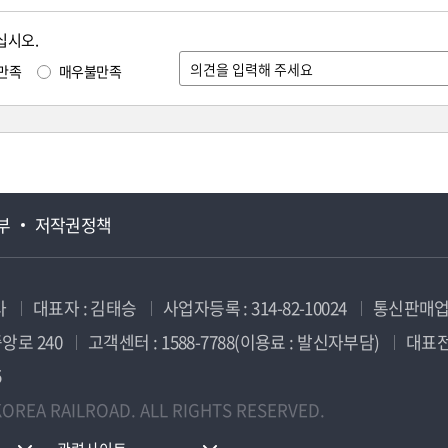
십시오.
만족
매우불만족
부
저작권정책
사
대표자 : 김태승
사업자등록 : 314-82-10024
통신판매업신
앙로 240
고객센터 : 1588-7788(이용료 : 발신자부담)
대표전화
5
OREA RAILROAD. ALL RIGHTS RESERVED.