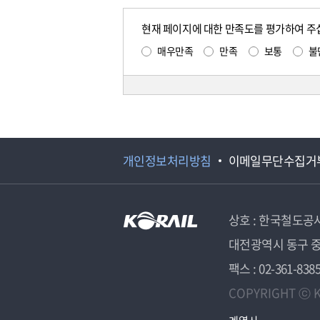
현재 페이지에 대한 만족도를 평가하여 주
매우만족
만족
보통
불
개인정보처리방침
이메일무단수집거
상호 : 한국철도공
대전광역시 동구 중
팩스 : 02-361-838
COPYRIGHT ⓒ K