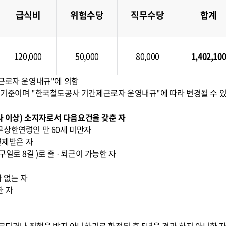
급식비
위험수당
직무수당
합계
120,000
50,000
80,000
1,402,10
제근로자 운영내규"에 의함
 현재 기준이며 "한국철도공사 기간제근로자 운영내규"에 따라 변경될 수 있
능사 이상) 소지자로서 다음요건을 갖춘 자
무상한연령인 만 60세 미만자
면제받은 자
일로 8길 )로 출 · 퇴근이 가능한 자
 없는 자
한 자