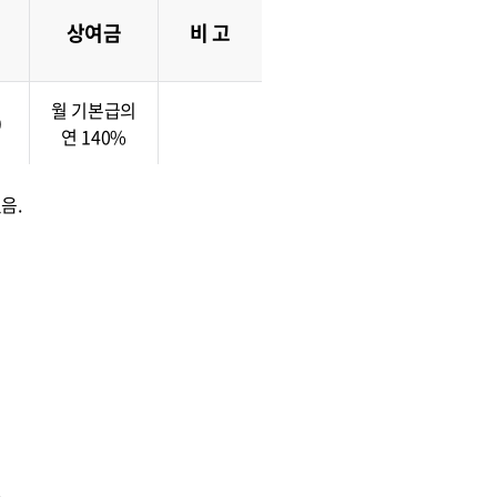
상여금
비 고
월 기본급의
0
연 140%
음.