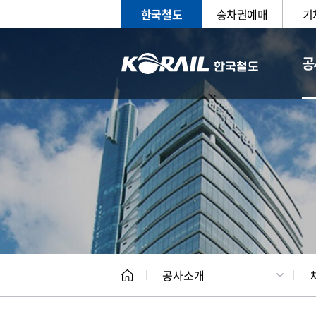
한국철도
승차권예매
기
공
CEO
일반현
공사소개