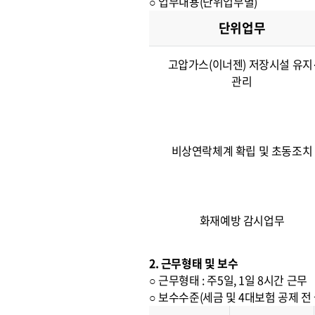
○ 업무내용(단위업무별)
단위업무
고압가스(이너젠) 저장시설 유지
관리
비상연락체계 확립 및 초동조치
화재예방 감시업무
2. 근무형태 및 보수
○ 근무형태 : 주5일, 1일 8시간 근무
○ 보수수준(세금 및 4대보험 공제 전