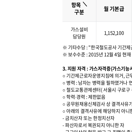
＼
항목
월 기본급
구분
가스설비
1,152,100
담당원
※ 기타수당 : "한국철도공사 기간
※ 보수수준 : 2015년 12월 4일
3. 지원 자격 : 가스자격증(가스기
○ 기간제근로자운영지침에 의거, 근
○ 병력 : 남자는 병력을 필하였거나 
○ 철도교통관제센터( 서울시 구로구 구
○ 학력·경력 : 제한없음
○ 공무원채용신체검사 상 결격사유가
○ 아래의 결격사유에 해당하지 아니
- 금치산자 또는 한정치산자
- 파산자로서 복권되지 아니한 자