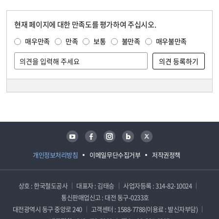
현재 페이지에 대한 만족도를 평가하여 주십시오.
콘텐츠 만족도 조사
만족도 조사
매우만족
만족
보통
불만족
매우불만족
담당자 정보
담당자 정보
유튜브
페이스북
인스타그램
블로그
트위터
개인정보처리방침
이메일무단수집거부
저작권정책
상호 : 한국철도공사
대표자 : 김태승
사업자등록 : 314-82-10024
통신판매업신고 : 대전 동구-0233호
대전광역시 동구 중앙로 240
고객센터 : 1588-7788(이용료 : 발신자부담)