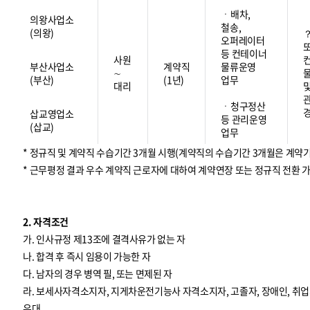
ㆍ배차,
의왕사업소
철송,
(의왕)
오퍼레이터
등 컨테이너
사원
부산사업소
계약직
물류운영
∼
(부산)
(1년)
업무
대리
ㆍ청구정산
삽교영업소
등 관리운영
(삽교)
업무
* 정규직 및 계약직 수습기간 3개월 시행(계약직의 수습기간 3개월은 계약
* 근무평정 결과 우수 계약직 근로자에 대하여 계약연장 또는 정규직 전환 
2. 자격조건
가. 인사규정 제13조에 결격사유가 없는 자
나. 합격 후 즉시 임용이 가능한 자
다. 남자의 경우 병역 필, 또는 면제된 자
라. 보세사자격소지자, 지게차운전기능사 자격소지자, 고졸자, 장애인, 
우대