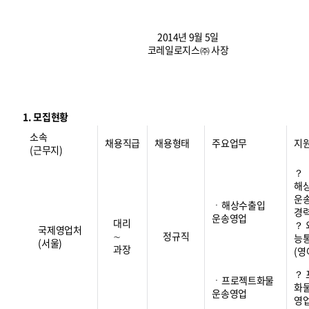
2014년 9월 5일
코레일로지스㈜ 사장
1. 모집현황
소속
채용직급
채용형태
주요업무
지
(근무지)
？
해
운
ㆍ해상수출입
경
운송영업
대리
？
국제영업처
∼
정규직
능
(서울)
과장
(영
？
ㆍ프로젝트화물
화
운송영업
영