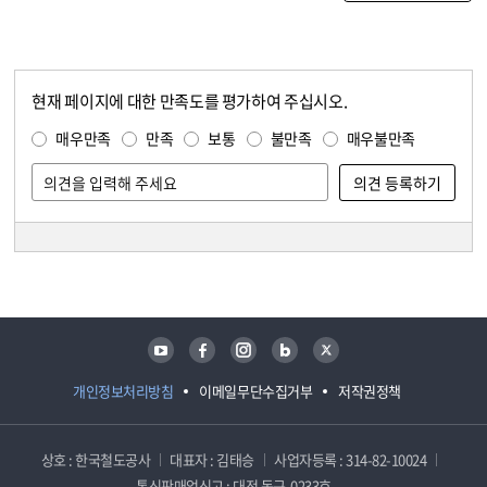
현재 페이지에 대한 만족도를 평가하여 주십시오.
콘텐츠 만족도 조사
만족도 조사
매우만족
만족
보통
불만족
매우불만족
담당자 정보
담당자 정보
유튜브
페이스북
인스타그램
블로그
트위터
개인정보처리방침
이메일무단수집거부
저작권정책
상호 : 한국철도공사
대표자 : 김태승
사업자등록 : 314-82-10024
통신판매업신고 : 대전 동구-0233호