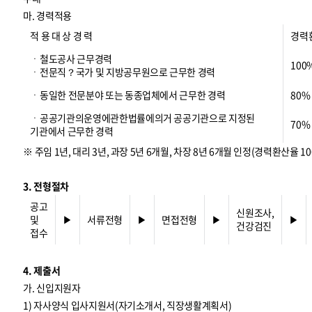
마. 경력적용
적 용 대 상 경 력
경력
ㆍ철도공사 근무경력
100
ㆍ전문직？국가 및 지방공무원으로 근무한 경력
ㆍ동일한 전문분야 또는 동종업체에서 근무한 경력
80%
ㆍ공공기관의운영에관한법률에의거 공공기관으로 지정된
70%
기관에서 근무한 경력
※ 주임 1년, 대리 3년, 과장 5년 6개월, 차장 8년 6개월 인정(경력환산율 10
3. 전형절차
공고
신원조사,
및
▶
서류전형
▶
면접전형
▶
▶
건강검진
접수
4. 제출서
가. 신입지원자
1) 자사양식 입사지원서(자기소개서, 직장생활계획서)