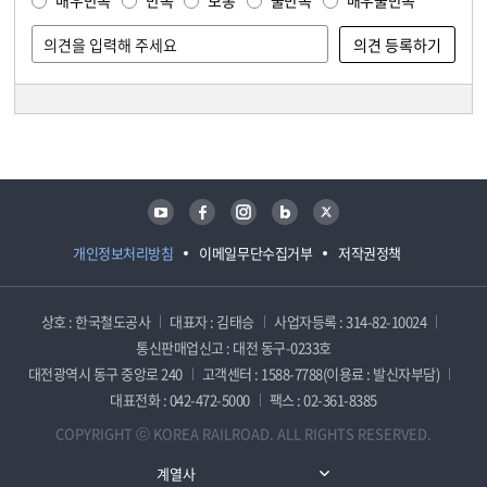
매우만족
만족
보통
불만족
매우불만족
담당자 정보
담당자 정보
유튜브
페이스북
인스타그램
블로그
트위터
개인정보처리방침
이메일무단수집거부
저작권정책
상호 : 한국철도공사
대표자 : 김태승
사업자등록 : 314-82-10024
통신판매업신고 : 대전 동구-0233호
대전광역시 동구 중앙로 240
고객센터 : 1588-7788(이용료 : 발신자부담)
대표전화 : 042-472-5000
팩스 : 02-361-8385
COPYRIGHT ⓒ KOREA RAILROAD. ALL RIGHTS RESERVED.
계열사