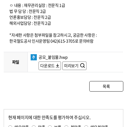
ㅇ 내용 : 재무관리실장 : 전문직 1급
법 무 담 당 : 전문직 2급
언론홍보담당 : 전문직 2급
해외사업담당 : 전문직 2급
*자세한 사항은 첨부파일을 참고하시고, 궁금한 사항은 :
한국철도공사 인사운영팀 042)615-3705로 문의바람
공모_붙임물.hwp
파일
다운로드
미리보기
목록
현재 페이지에 대한 만족도를 평가하여 주십시오.
콘텐츠 만족도 조사
만족도 조사