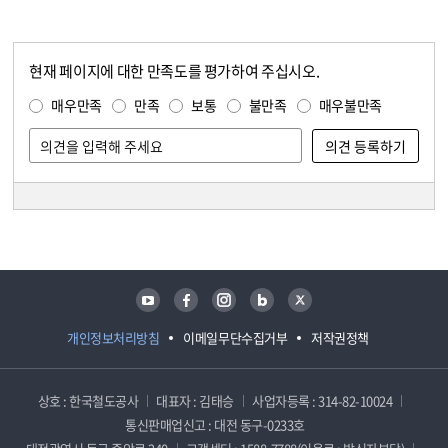
현재 페이지에 대한 만족도를 평가하여 주십시오.
콘텐츠 만족도 조사
만족도 조사
매우만족
만족
보통
불만족
매우불만족
담당자 정보
담당자 정보
유튜브
페이스북
인스타그램
블로그
트위터
개인정보처리방침
이메일무단수집거부
저작권정책
상호 : 한국철도공사
대표자 : 김태승
사업자등록 : 314-82-10024
통신판매업신고 : 대전 동구-0233호