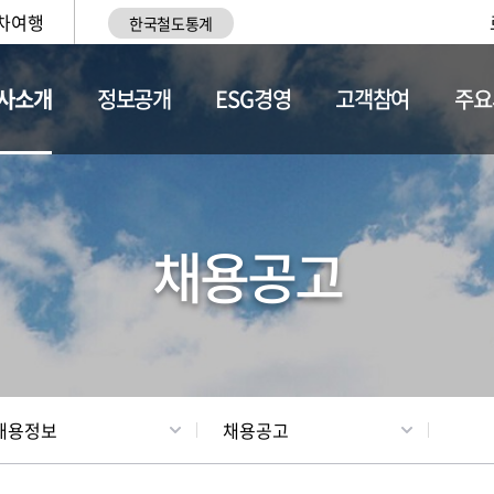
차여행
한국철도통계
사소개
정보공개
ESG경영
고객참여
주요
황
조직현황
채용정보
채용공고
채용정보
채용공고