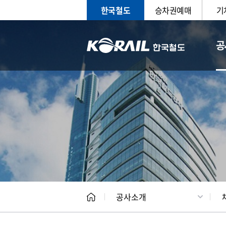
한국철도
승차권예매
기
공
CEO
일반현
공사소개