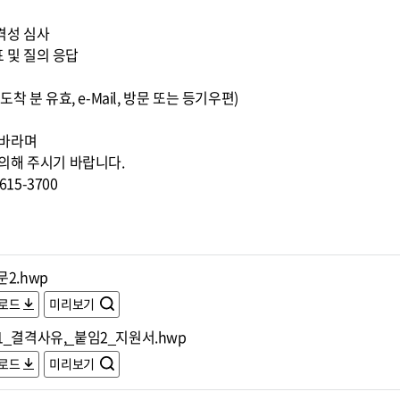
적격성 심사
표 및 질의 응답
까지 도착 분 유효, e-Mail, 방문 또는 등기우편)
 바라며
의해 주시기 바랍니다.
15-3700
2.hwp
로드
미리보기
1_결격사유,_붙임2_지원서.hwp
로드
미리보기