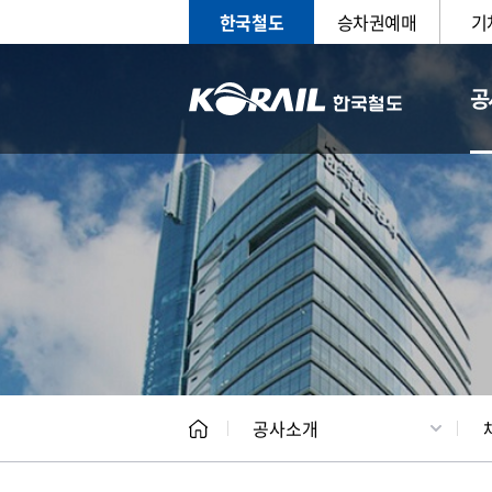
한국철도
승차권예매
기
공
CEO
일반현
공사소개