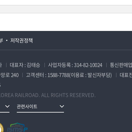
부
저작권정책
사
대표자 : 김태승
사업자등록 : 314-82-10024
통신판매업신
앙로 240
고객센터 : 1588-7788(이용료 : 발신자부담)
대표전화
5
OREA RAILROAD. ALL RIGHTS RESERVED.
관련사이트