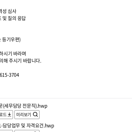
적격성 심사
표 및 질의 응답
또는 등기우편)
조하시기 바라며
의해 주시기 바랍니다.
15-3704
문(세무담당 전문직).hwp
로드
미리보기
1-담당업무 및 자격요건.hwp