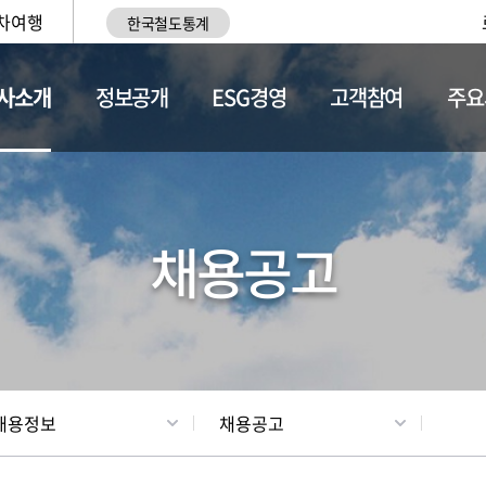
차여행
한국철도통계
사소개
정보공개
ESG경영
고객참여
주요
황
조직현황
채용정보
채용공고
채용정보
채용공고