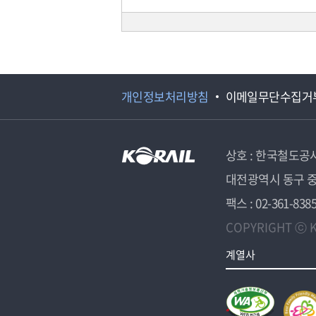
개인정보처리방침
이메일무단수집거
상호 : 한국철도공
대전광역시 동구 중
팩스 : 02-361-838
COPYRIGHT ⓒ K
계열사