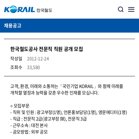
채용공고
한국철도공사 전문직 직원 공개 모집
작성일
2012-12-24
조회수
33,580
코레일소개_경영공시_채용공고 상세보기 – 내용, 파일, 담당자 연락처로 구성
고객, 환경, 미래와 소통하는「국민기업 KORAIL」와 함께 미래를
개척할 열정과 능력을 갖춘 우수한 인재를 모십니다.
○ 모집부문
- 직위 및 인원 : 광고부장(1명), 언론홍보담당(1명), 영문에디터(1명)
- 직급 : 전문직 2급(광고부장 限), 전문직 3급
- 근무소속 : 대전 본사
- 공모방법 : 외부 공모