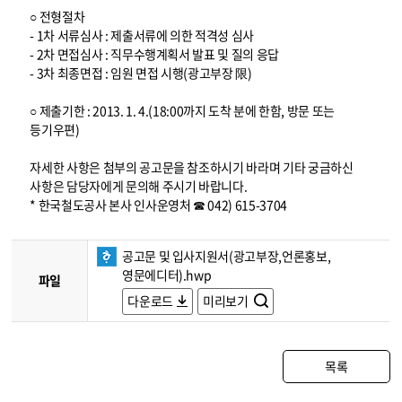
○ 전형절차
- 1차 서류심사 : 제출서류에 의한 적격성 심사
- 2차 면접심사 : 직무수행계획서 발표 및 질의 응답
- 3차 최종면접 : 임원 면접 시행(광고부장 限)
○ 제출기한 : 2013. 1. 4.(18:00까지 도착 분에 한함, 방문 또는
등기우편)
자세한 사항은 첨부의 공고문을 참조하시기 바라며 기타 궁금하신
사항은 담당자에게 문의해 주시기 바랍니다.
* 한국철도공사 본사 인사운영처 ☎ 042) 615-3704
공고문 및 입사지원서(광고부장,언론홍보,
영문에디터).hwp
파일
다운로드
미리보기
목록