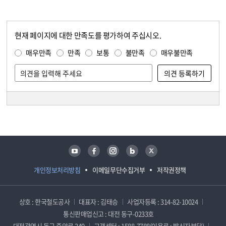
현재 페이지에 대한 만족도를 평가하여 주십시오.
콘텐츠 만족도 조사
만족도 조사
매우만족
만족
보통
불만족
매우불만족
담당자 정보
담당자 정보
유튜브
페이스북
인스타그램
블로그
트위터
개인정보처리방침
이메일무단수집거부
저작권정책
상호 : 한국철도공사
대표자 : 김태승
사업자등록 : 314-82-10024
통신판매업신고 : 대전 동구-0233호
대전광역시 동구 중앙로 240
고객센터 : 1588-7788(이용료 : 발신자부담)