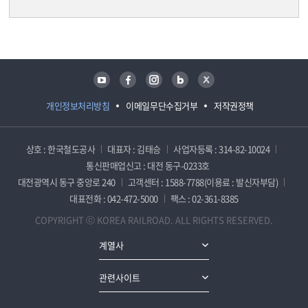
담당자 정보
담당자 정보
유튜브
페이스북
인스타그램
블로그
트위터
개인정보처리방침
이메일무단수집거부
저작권정책
상호 : 한국철도공사
대표자 : 김태승
사업자등록 : 314-82-10024
통신판매업신고 : 대전 동구-0233호
대전광역시 동구 중앙로 240
고객센터 : 1588-7788(이용료 : 발신자부담)
대표전화 : 042-472-5000
팩스 : 02-361-8385
COPYRIGHT ⓒ KOREA RAILROAD. ALL RIGHTS RESERVED.
계열사
관련사이트