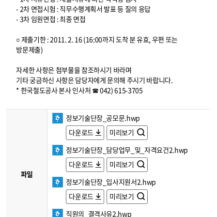
- 2차 면접시험 : 직무수행계획서 발표 등 질의 응답
- 3차 임원면접 : 최종 면접
○ 제출기한 : 2011. 2. 16 (16:00까지 도착 분 유효, 우편 또는
방문제출)
자세한 사항은 첨부물을 참조하시기 바라며
기타 궁금하신 사항은 담당자에게 문의해 주시기 바랍니다.
* 한국철도공사 본사 인사처 ☎ 042) 615-3705
정보기술단장_공모문.hwp
다운로드
미리보기
정보기술단장_담당업무_및_자격요건2.hwp
다운로드
미리보기
파일
정보기술단장_입사지원서2.hwp
다운로드
미리보기
직원의_결격사유2.hwp