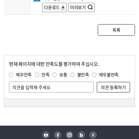
다운로드
미리보기
목록
현재 페이지에 대한 만족도를 평가하여 주십시오.
콘텐츠 만족도 조사
만족도 조사
매우만족
만족
보통
불만족
매우불만족
담당자 정보
담당자 정보
유튜브
페이스북
인스타그램
블로그
트위터