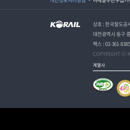
상호 : 한국철도공
대전광역시 동구 중
팩스 : 02-361-838
COPYRIGHT ⓒ K
계열사