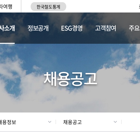
차여행
한국철도통계
사소개
정보공개
ESG경영
고객참여
주요
황
조직현황
채용정보
채용공고
채용정보
채용공고