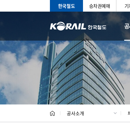
한국철도
승차권예매
기
공
CEO
일반현
공사소개