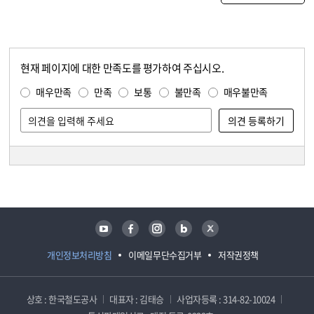
현재 페이지에 대한 만족도를 평가하여 주십시오.
콘텐츠 만족도 조사
만족도 조사
매우만족
만족
보통
불만족
매우불만족
담당자 정보
담당자 정보
유튜브
페이스북
인스타그램
블로그
트위터
개인정보처리방침
이메일무단수집거부
저작권정책
상호 : 한국철도공사
대표자 : 김태승
사업자등록 : 314-82-10024