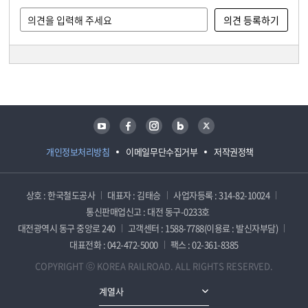
담당자 정보
담당자 정보
유튜브
페이스북
인스타그램
블로그
트위터
개인정보처리방침
이메일무단수집거부
저작권정책
상호 : 한국철도공사
대표자 : 김태승
사업자등록 : 314-82-10024
통신판매업신고 : 대전 동구-0233호
대전광역시 동구 중앙로 240
고객센터 : 1588-7788(이용료 : 발신자부담)
대표전화 : 042-472-5000
팩스 : 02-361-8385
COPYRIGHT ⓒ KOREA RAILROAD. ALL RIGHTS RESERVED.
계열사