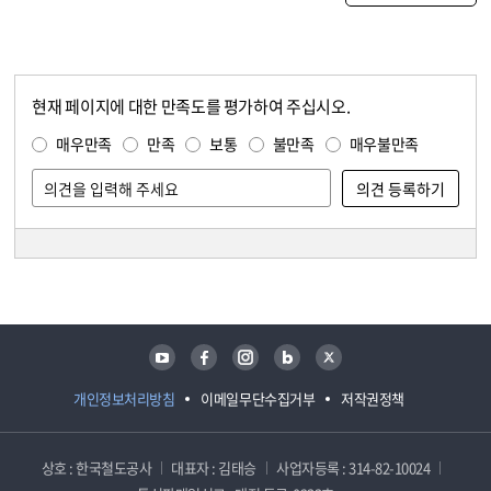
현재 페이지에 대한 만족도를 평가하여 주십시오.
콘텐츠 만족도 조사
만족도 조사
매우만족
만족
보통
불만족
매우불만족
담당자 정보
담당자 정보
유튜브
페이스북
인스타그램
블로그
트위터
개인정보처리방침
이메일무단수집거부
저작권정책
상호 : 한국철도공사
대표자 : 김태승
사업자등록 : 314-82-10024