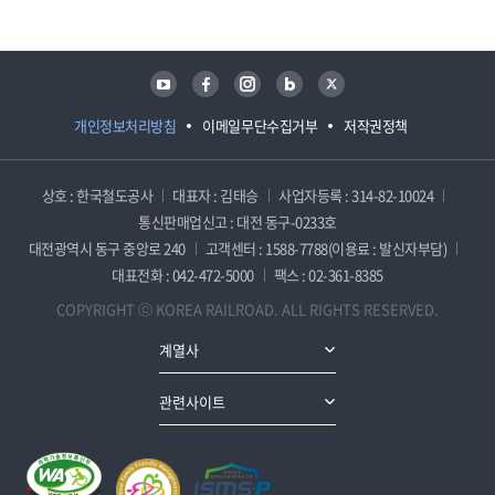
유튜브
페이스북
인스타그램
블로그
트위터
개인정보처리방침
이메일무단수집거부
저작권정책
상호 : 한국철도공사
대표자 : 김태승
사업자등록 : 314-82-10024
통신판매업신고 : 대전 동구-0233호
대전광역시 동구 중앙로 240
고객센터 : 1588-7788(이용료 : 발신자부담)
대표전화 : 042-472-5000
팩스 : 02-361-8385
COPYRIGHT ⓒ KOREA RAILROAD. ALL RIGHTS RESERVED.
계열사
관련사이트