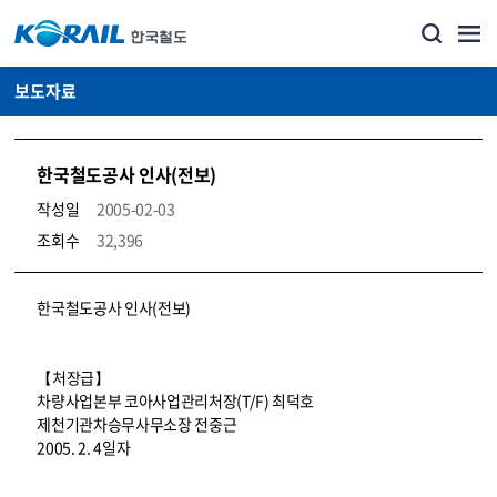
보도자료
한국철도공사 인사(전보)
작성일
2005-02-03
조회수
32,396
뉴스·홍보_보도자료 상세보기 – 내용, 파일, 담당자 연락처로 구성
한국철도공사 인사(전보)
【처장급】
차량사업본부 코아사업관리처장(T/F) 최덕호
제천기관차승무사무소장 전중근
2005. 2. 4일자