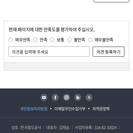
현재 페이지에 대한 만족도를 평가하여 주십시오.
콘텐츠 만족도 조사
만족도 조사
매우만족
만족
보통
불만족
매우불만족
담당자 정보
담당자 정보
유튜브
페이스북
인스타그램
블로그
트위터
개인정보처리방침
이메일무단수집거부
저작권정책
상호 : 한국철도공사
대표자 : 김태승
사업자등록 : 314-82-10024