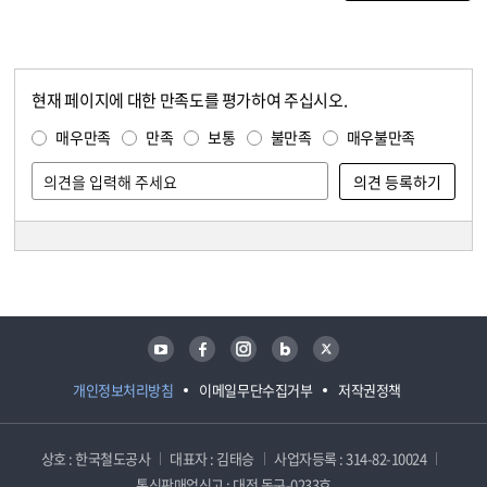
현재 페이지에 대한 만족도를 평가하여 주십시오.
콘텐츠 만족도 조사
만족도 조사
매우만족
만족
보통
불만족
매우불만족
담당자 정보
담당자 정보
유튜브
페이스북
인스타그램
블로그
트위터
개인정보처리방침
이메일무단수집거부
저작권정책
상호 : 한국철도공사
대표자 : 김태승
사업자등록 : 314-82-10024
통신판매업신고 : 대전 동구-0233호