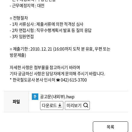
- 근무예정지역 : 대전
○ 전형절차
- 1차 서류심사 : 제출서류에 의한 적격성 심사
- 2차 면접시험 : 직무수행계획서 발표 등 질의 응답
- 3차 임원면접
○ 제출기한 : 2010. 12. 21 (16:00까지 도착 분 유효, 우편 또는
방문제출)
자세한 사항은 첨부물을 참고하시기 바라며
기타 궁금하신 사항은 담당자에게 문의해 주시기 바랍니다.
* 한국철도공사 본사 인사처 ☎ 042) 615-3700
공고문(내외부).hwp
파일
다운로드
미리보기
목록