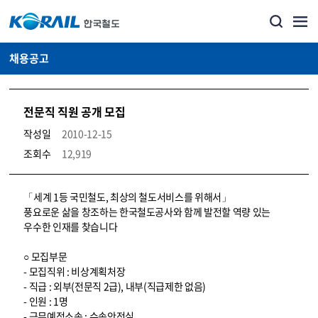
채용공고
전문직 직원 공개 모집
작성일
2010-12-15
조회수
12,919
코레일소개_경영공시_채용공고 상세보기 – 내용, 파일, 담당자 연락처로 구성
「세계 1등 국민철도, 최상의 철도서비스를 위해서」
풍요로운 삶을 창조하는 한국철도공사와 함께 발전할 역량 있는
우수한 인재를 찾습니다
○ 모집부문
- 모집직위 : 비상계획처장
- 직급 : 외부(전문직 2급), 내부(직급제한 없음)
- 인원 : 1명
- 근무예정소속 : 수송안전실