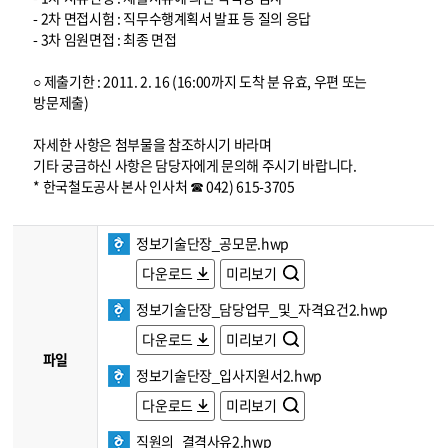
- 2차 면접시험 : 직무수행계획서 발표 등 질의 응답
- 3차 임원면접 : 최종 면접
○ 제출기한 : 2011. 2. 16 (16:00까지 도착 분 유효, 우편 또는
방문제출)
자세한 사항은 첨부물을 참조하시기 바라며
기타 궁금하신 사항은 담당자에게 문의해 주시기 바랍니다.
* 한국철도공사 본사 인사처 ☎ 042) 615-3705
정보기술단장_공모문.hwp
다운로드
미리보기
정보기술단장_담당업무_및_자격요건2.hwp
다운로드
미리보기
파일
정보기술단장_입사지원서2.hwp
다운로드
미리보기
직원의_결격사유2.hwp