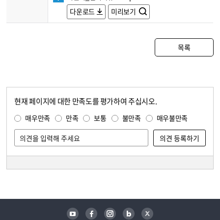
다운로드
미리보기
목록
현재 페이지에 대한 만족도를 평가하여 주십시오.
콘텐츠 만족도 조사
만족도 조사
매우만족
만족
보통
불만족
매우불만족
담당자 정보
담당자 정보
유튜브
페이스북
인스타그램
블로그
트위터