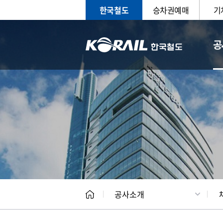
한국철도
승차권예매
기
공
CEO
일반현
공사소개