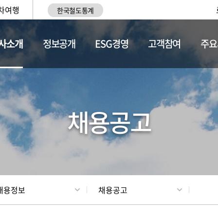
차여행
한국철도통계
사소개
정보공개
ESG경영
고객참여
주요
황
조직현황
채용정보
채용공고
채용정보
채용공고