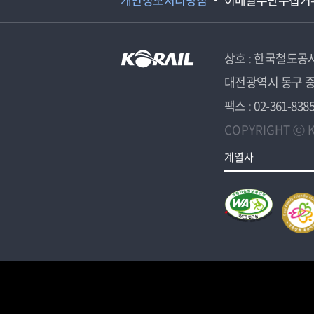
상호 : 한국철도공
대전광역시 동구 중
팩스 : 02-361-838
COPYRIGHT ⓒ K
계열사