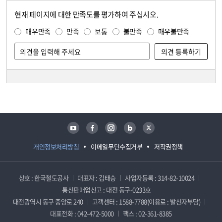
현재 페이지에 대한 만족도를 평가하여 주십시오.
콘텐츠 만족도 조사
만족도 조사
매우만족
만족
보통
불만족
매우불만족
담당자 정보
담당자 정보
유튜브
페이스북
인스타그램
블로그
트위터
개인정보처리방침
이메일무단수집거부
저작권정책
상호 : 한국철도공사
대표자 : 김태승
사업자등록 : 314-82-10024
통신판매업신고 : 대전 동구-0233호
대전광역시 동구 중앙로 240
고객센터 : 1588-7788(이용료 : 발신자부담)
대표전화 : 042-472-5000
팩스 : 02-361-8385