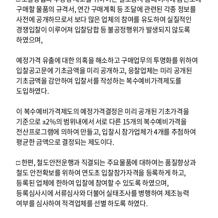
구매할 물품의 규격서, 연간 구매계획 등 조달에 관련된 각종 정보를
사전에 공개하므로서 보다 많은 업체의 참여를 유도하여 실질적인
경쟁입찰이 이루어져 입찰담합 등 불공정행위가 발생되지 않도록
하였으며,
예정가격 유출에 대한 의혹을 해소하고 구매업무의 투명화를 위하여
입찰공고문에 기초금액을 미리 공개하고, 응찰업체는 미리 공개된
기초금액을 감안하여 입찰서를 작성하는 복수예비가격제도를
도입하였다.
이 복수예비가격제도의 예정가격결정은 미리 공개된 기초가격을
기준으로 ±2%의 범위내에서 서로 다른 15개의 복수예비가격을
전산프로그램에 의하여 만들고, 입찰시 참가업체가 4개를 추첨하여
평균한 금액으로 결정되는 제도이다.
□ 한편, 철도안전운행과 직결되는 주요물품에 대하여는 품질향상과
철도 안전확보를 위하여 연도초 입찰참가자격을 등록하게 하고,
등록된 업체에 한하여 입찰에 참여할 수 있도록 하였으며,
등록심사시에 서류심사와 더불어 실태조사를 병행하여 제조능력
여부를 심사하여 적격업체를 선별 하도록 하였다.