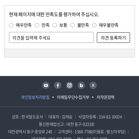
현재 페이지에 대한 만족도를 평가하여 주십시오.
콘텐츠 만족도 조사
만족도 조사
매우만족
만족
보통
불만족
매우불만족
담당자 정보
담당자 정보
유튜브
페이스북
인스타그램
블로그
트위터
개인정보처리방침
이메일무단수집거부
저작권정책
상호 : 한국철도공사
대표자 : 김태승
사업자등록 : 314-82-10024
통신판매업신고 : 대전 동구-0233호
대전광역시 동구 중앙로 240
고객센터 : 1588-7788(이용료 : 발신자부담)
대표전화 : 042-472-5000
팩스 : 02-361-8385