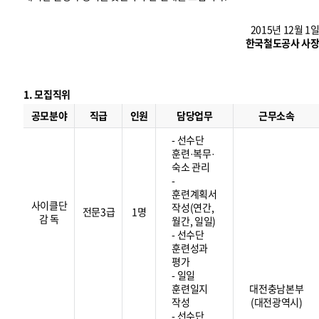
2015년 12월 1
한국철도공사 사
1. 모집직위
모
집
공모분야
직급
인원
담당업무
근무소속
직
위
- 선수단
훈련·복무·
숙소 관리
-
훈련계획서
사이클단
작성(연간,
전문3급
1명
감 독
월간, 일일)
- 선수단
훈련성과
평가
- 일일
훈련일지
대전충남본부
작성
(대전광역시)
- 선수단