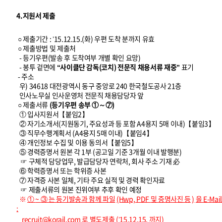
4.지원서 제출
○ 제출기간 : ’15.12.15.(화) 우편 도착 분까지 유효
○ 제출방법 및 제출처
- 등기우편(발송 후 도착여부 개별 확인 요망)
- 봉투 겉면에
“사이클단 감독(코치) 전문직 채용서류 재중”
표기
- 주소
우) 34618 대전광역시 동구 중앙로 240 한국철도공사 21층
인사노무실 인사운영처 전문직 채용담당자 앞
○ 제출서류
(등기우편 송부 ①～⑦)
① 입사지원서【붙임2】
② 자기소개서(지원동기, 주요성과 등 포함 A4용지 5매 이내)【붙임3】
③ 직무수행계획서 (A4용지 5매 이내)【붙임4】
④ 개인정보 수집 및 이용 동의서【붙임5】
⑤ 경력증명서 원본 각 1부 (공고일 기준 3개월 이내 발행분)
☞ 구체적 담당업무, 발급담당자 연락처, 회사 주소 기재 必
⑥ 학력증명서 또는 학위증 사본
⑦ 자격증 사본 일체, 기타 주요 실적 및 경력 확인자료
☞ 제출서류의 원본 진위여부 추후 확인 예정
※
①
~
③
는 등기발송과 함께 파일
(Hwp, PDF
및 증명사진 등
)
을
E-Mail
:
recruit@korail.com
로 별도제출
(’15.12.15.
까지)