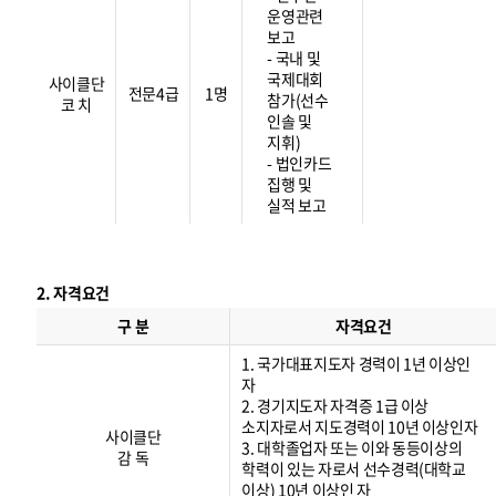
운영관련
보고
- 국내 및
국제대회
사이클단
전문4급
1명
참가(선수
코 치
인솔 및
지휘)
- 법인카드
집행 및
실적 보고
2. 자격요건
자
격
구 분
자격요건
요
건
1. 국가대표지도자 경력이 1년 이상인
자
2. 경기지도자 자격증 1급 이상
소지자로서 지도경력이 10년 이상인자
사이클단
3. 대학졸업자 또는 이와 동등이상의
감 독
학력이 있는 자로서 선수경력(대학교
이상) 10년 이상인 자