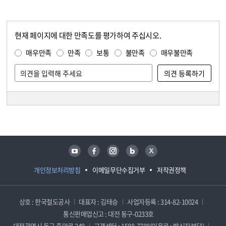
현재 페이지에 대한 만족도를 평가하여 주십시오.
콘텐츠 만족도 조사
만족도 조사
매우만족
만족
보통
불만족
매우불만족
담당자 정보
담당자 정보
유튜브
페이스북
인스타그램
블로그
트위터
개인정보처리방침
이메일무단수집거부
저작권정책
상호 : 한국철도공사
대표자 : 김태승
사업자등록 : 314-82-10024
통신판매업신고 : 대전 동구-0233호
대전광역시 동구 중앙로 240
고객센터 : 1588-7788(이용료 : 발신자부담)