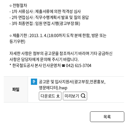
○ 전형절차
- 1차 서류심사 : 제출서류에 의한 적격성 심사
- 2차 면접심사 : 직무수행계획서 발표 및 질의 응답
- 3차 최종면접 : 임원 면접 시행(광고부장 限)
○ 제출기한 : 2013. 1. 4.(18:00까지 도착 분에 한함, 방문 또는
등기우편)
자세한 사항은 첨부의 공고문을 참조하시기 바라며 기타 궁금하신
사항은 담당자에게 문의해 주시기 바랍니다.
* 한국철도공사 본사 인사운영처 ☎ 042) 615-3704
공고문 및 입사지원서(광고부장,언론홍보,
영문에디터).hwp
파일
다운로드
미리보기
목록