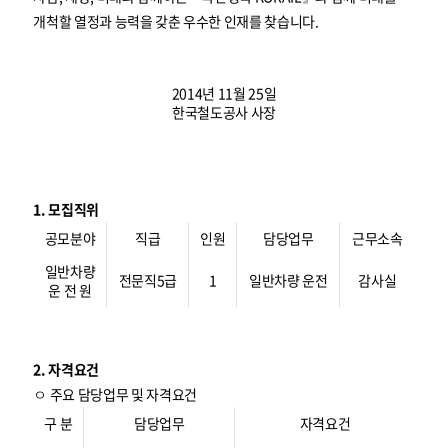
개척할 열정과 능력을 갖춘 우수한 인재를 찾습니다.
2014년 11월 25일
한국철도공사 사장
1. 모집직위
공모분야
직급
인원
담당업무
근무소속
일반차량
전문직5급
1
일반차량 운전
감사실
운 전 원
2. 자격요건
ㅇ 주요 담당업무 및 자격요건
구 분
담당업무
자격요건