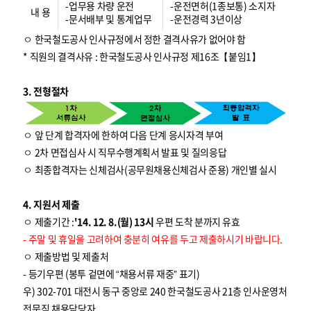
-업무용 차량 운전
-운전면허(1종보통) 소지자
내 용
-문서배부 및 통계업무
-운전경력 3년이상
ㅇ 한국철도공사 인사규정에서 정한 결격사유가 없어야 함
* 직원의 결격사유 : 한국철도공사 인사규정 제16조【붙임1】
3. 전형절차
ㅇ 앞 단계 합격자에 한하여 다음 단계 응시자격 부여
ㅇ 2차 면접심사 시 직무수행계획서 발표 및 질의응답
ㅇ 최종합격자는 신체검사(공무원채용신체검사 준용) 개인별 실시
4. 지원서 제출
ㅇ 제출기간 :
'14. 12. 8.(월) 13시
우편 도착 분까지 유효
- 주말 및 휴일을 고려하여 충분히 여유를 두고 제출하시기 바랍니다.
ㅇ 제출방법 및 제출처
- 등기우편 (봉투 겉면에 “채용서류 재중” 표기)
우) 302-701 대전시 동구 중앙로 240 한국철도공사 21층 인사운영처
전문직 채용담당자