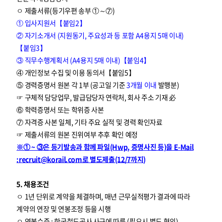
ㅇ 제출서류(등기우편 송부 ①～⑦)
① 입사지원서【붙임2】
② 자기소개서 (지원동기, 주요성과 등 포함 A4용지 5매 이내)
【붙임3】
③ 직무수행계획서 (A4용지 5매 이내)【붙임4】
④ 개인정보 수집 및 이용 동의서【붙임5】
⑤ 경력증명서 원본 각 1부 (공고일 기준
3개월 이내
발행분)
☞ 구체적 담당업무, 발급담당자 연락처, 회사 주소 기재 必
⑥ 학력증명서 또는 학위증 사본
⑦ 자격증 사본 일체, 기타 주요 실적 및 경력 확인자료
☞ 제출서류의 원본 진위여부 추후 확인 예정
※① ~ ③은 등기발송과 함께 파일(Hwp, 증명사진 등)을 E-Mail
:recruit@korail.com로 별도제출(12/7까지)
5. 채용조건
ㅇ 1년 단위로 계약을 체결하며, 매년 근무실적평가 결과에 따라
계약의 연장 및 연봉조정 등을 시행
ㅇ 연봉수준 : 한국철도공사 사규에 따름 (필요시 별도 협의)