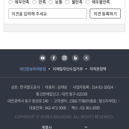
매우만족
만족
보통
불만족
매우불만족
담당자 정보
담당자 정보
유튜브
페이스북
인스타그램
블로그
트위터
개인정보처리방침
이메일무단수집거부
저작권정책
상호 : 한국철도공사
대표자 : 김태승
사업자등록 : 314-82-10024
통신판매업신고 : 대전 동구-0233호
대전광역시 동구 중앙로 240
고객센터 : 1588-7788(이용료 : 발신자부담)
대표전화 : 042-472-5000
팩스 : 02-361-8385
COPYRIGHT ⓒ KOREA RAILROAD. ALL RIGHTS RESERVED.
계열사