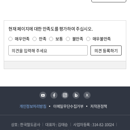
현재 페이지에 대한 만족도를 평가하여 주십시오.
콘텐츠 만족도 조사
만족도 조사
매우만족
만족
보통
불만족
매우불만족
담당자 정보
담당자 정보
유튜브
페이스북
인스타그램
블로그
트위터
개인정보처리방침
이메일무단수집거부
저작권정책
상호 : 한국철도공사
대표자 : 김태승
사업자등록 : 314-82-10024