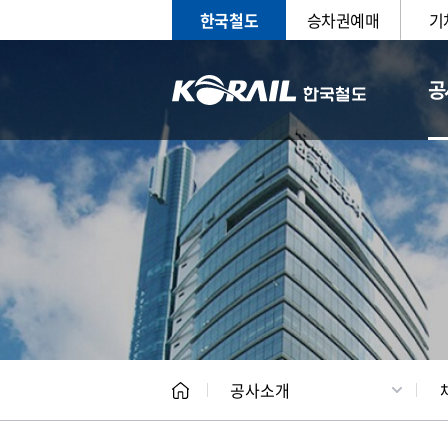
한국철도
승차권예매
기
공
CEO
일반현
공사소개