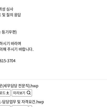
적격성 심사
표 및 질의 응답
또는 등기우편)
조하시기 바라며
의해 주시기 바랍니다.
15-3704
문(세무담당 전문직).hwp
로드
미리보기
1-담당업무 및 자격요건.hwp