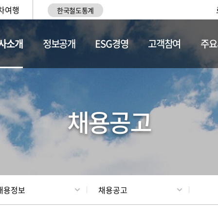
차여행
한국철도통계
사소개
정보공개
ESG경영
고객참여
주요
황
조직현황
채용정보
채용공고
채용정보
채용공고