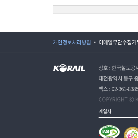
개인정보처리방침
이메일무단수집거
상호 : 한국철도공
대전광역시 동구 중
팩스 : 02-361-838
COPYRIGHT ⓒ K
계열사