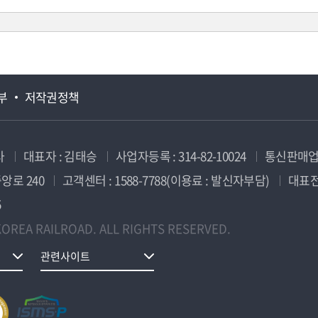
부
저작권정책
사
대표자 : 김태승
사업자등록 : 314-82-10024
통신판매업신
앙로 240
고객센터 : 1588-7788(이용료 : 발신자부담)
대표전화
5
OREA RAILROAD. ALL RIGHTS RESERVED.
관련사이트