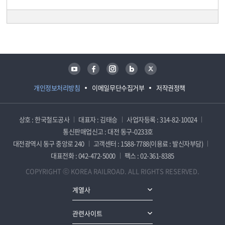
담당자 정보
담당자 정보
유튜브
페이스북
인스타그램
블로그
트위터
개인정보처리방침
이메일무단수집거부
저작권정책
상호 : 한국철도공사
대표자 : 김태승
사업자등록 : 314-82-10024
통신판매업신고 : 대전 동구-0233호
대전광역시 동구 중앙로 240
고객센터 : 1588-7788(이용료 : 발신자부담)
대표전화 : 042-472-5000
팩스 : 02-361-8385
COPYRIGHT ⓒ KOREA RAILROAD. ALL RIGHTS RESERVED.
계열사
관련사이트