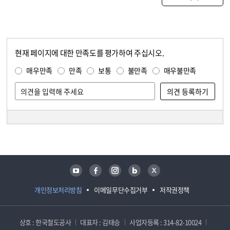
현재 페이지에 대한 만족도를 평가하여 주십시오.
콘텐츠 만족도 조사
만족도 조사
매우만족
만족
보통
불만족
매우불만족
담당자 정보
담당자 정보
유튜브
페이스북
인스타그램
블로그
트위터
개인정보처리방침
이메일무단수집거부
저작권정책
상호 : 한국철도공사
대표자 : 김태승
사업자등록 : 314-82-10024