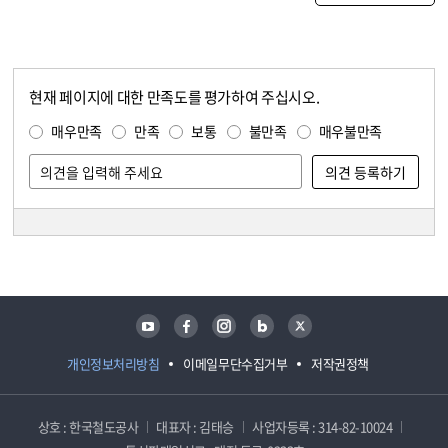
현재 페이지에 대한 만족도를 평가하여 주십시오.
콘텐츠 만족도 조사
만족도 조사
매우만족
만족
보통
불만족
매우불만족
담당자 정보
담당자 정보
유튜브
페이스북
인스타그램
블로그
트위터
개인정보처리방침
이메일무단수집거부
저작권정책
상호 : 한국철도공사
대표자 : 김태승
사업자등록 : 314-82-10024