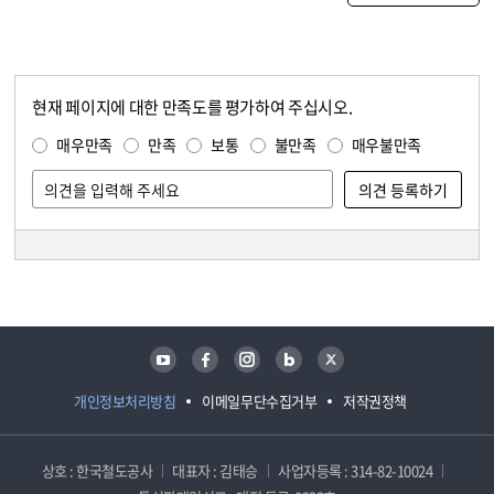
현재 페이지에 대한 만족도를 평가하여 주십시오.
콘텐츠 만족도 조사
만족도 조사
매우만족
만족
보통
불만족
매우불만족
담당자 정보
담당자 정보
유튜브
페이스북
인스타그램
블로그
트위터
개인정보처리방침
이메일무단수집거부
저작권정책
상호 : 한국철도공사
대표자 : 김태승
사업자등록 : 314-82-10024