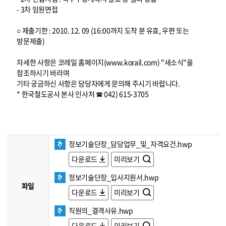
- 3차 임원면접
○ 제출기한 : 2010. 12. 09 (16:00까지 도착 분 유효, 우편 또는
방문제출)
자세한 사항은 코레일 홈페이지(www.korail.com) "새소식"을
참조하시기 바라며
기타 궁금하신 사항은 담당자에게 문의해 주시기 바랍니다.
* 한국철도공사 본사 인사처 ☎ 042) 615-3705
정보기술단장_담당업무_및_자격요건.hwp
다운로드
미리보기
정보기술단장_입사지원서.hwp
파일
다운로드
미리보기
직원의_결격사유.hwp
다운로드
미리보기