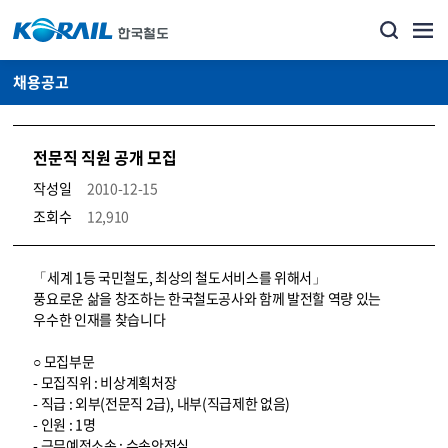
채용공고
전문직 직원 공개 모집
작성일
2010-12-15
조회수
12,910
코레일소개_경영공시_채용공고 상세보기 – 내용, 파일, 담당자 연락처로 구성
「세계 1등 국민철도, 최상의 철도서비스를 위해서」
풍요로운 삶을 창조하는 한국철도공사와 함께 발전할 역량 있는
우수한 인재를 찾습니다
○ 모집부문
- 모집직위 : 비상계획처장
- 직급 : 외부(전문직 2급), 내부(직급제한 없음)
- 인원 : 1명
- 근무예정소속 : 수송안전실