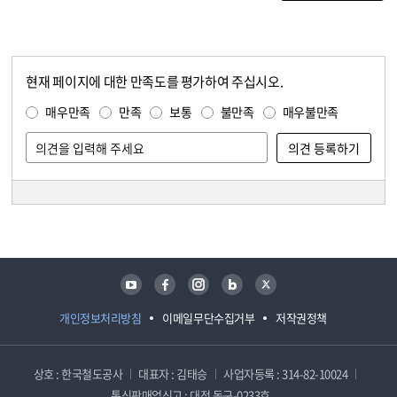
현재 페이지에 대한 만족도를 평가하여 주십시오.
콘텐츠 만족도 조사
만족도 조사
매우만족
만족
보통
불만족
매우불만족
담당자 정보
담당자 정보
유튜브
페이스북
인스타그램
블로그
트위터
개인정보처리방침
이메일무단수집거부
저작권정책
상호 : 한국철도공사
대표자 : 김태승
사업자등록 : 314-82-10024
통신판매업신고 : 대전 동구-0233호