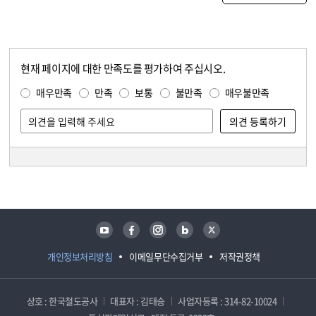
현재 페이지에 대한 만족도를 평가하여 주십시오.
콘텐츠 만족도 조사
만족도 조사
매우만족
만족
보통
불만족
매우불만족
담당자 정보
담당자 정보
유튜브
페이스북
인스타그램
블로그
트위터
개인정보처리방침
이메일무단수집거부
저작권정책
상호 : 한국철도공사
대표자 : 김태승
사업자등록 : 314-82-10024