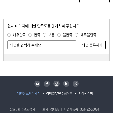
현재 페이지에 대한 만족도를 평가하여 주십시오.
콘텐츠 만족도 조사
만족도 조사
매우만족
만족
보통
불만족
매우불만족
담당자 정보
담당자 정보
유튜브
페이스북
인스타그램
블로그
트위터
개인정보처리방침
이메일무단수집거부
저작권정책
상호 : 한국철도공사
대표자 : 김태승
사업자등록 : 314-82-10024