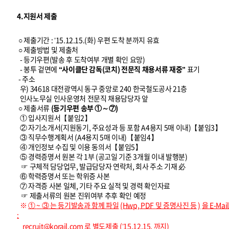
4.지원서 제출
○ 제출기간 : ’15.12.15.(화) 우편 도착 분까지 유효
○ 제출방법 및 제출처
- 등기우편(발송 후 도착여부 개별 확인 요망)
- 봉투 겉면에
“사이클단 감독(코치) 전문직 채용서류 재중”
표기
- 주소
우) 34618 대전광역시 동구 중앙로 240 한국철도공사 21층
인사노무실 인사운영처 전문직 채용담당자 앞
○ 제출서류
(등기우편 송부 ①～⑦)
① 입사지원서【붙임2】
② 자기소개서(지원동기, 주요성과 등 포함 A4용지 5매 이내)【붙임3】
③ 직무수행계획서 (A4용지 5매 이내)【붙임4】
④ 개인정보 수집 및 이용 동의서【붙임5】
⑤ 경력증명서 원본 각 1부 (공고일 기준 3개월 이내 발행분)
☞ 구체적 담당업무, 발급담당자 연락처, 회사 주소 기재 必
⑥ 학력증명서 또는 학위증 사본
⑦ 자격증 사본 일체, 기타 주요 실적 및 경력 확인자료
☞ 제출서류의 원본 진위여부 추후 확인 예정
※
①
~
③
는 등기발송과 함께 파일
(Hwp, PDF
및 증명사진 등
)
을
E-Mail
:
recruit@korail.com
로 별도제출
(’15.12.15.
까지)