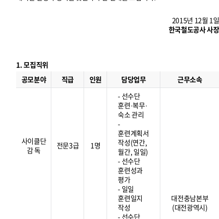
2015년 12월 1
한국철도공사 사
1. 모집직위
모
집
공모분야
직급
인원
담당업무
근무소속
직
위
- 선수단
훈련·복무·
숙소 관리
-
훈련계획서
사이클단
작성(연간,
전문3급
1명
감 독
월간, 일일)
- 선수단
훈련성과
평가
- 일일
훈련일지
대전충남본부
작성
(대전광역시)
- 선수단