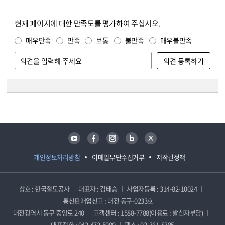
현재 페이지에 대한 만족도를 평가하여 주십시오.
콘텐츠 만족도 조사
만족도 조사
매우만족
만족
보통
불만족
매우불만족
담당자 정보
담당자 정보
유튜브
페이스북
인스타그램
블로그
트위터
개인정보처리방침
이메일무단수집거부
저작권정책
상호 : 한국철도공사
대표자 : 김태승
사업자등록 : 314-82-10024
통신판매업신고 : 대전 동구-0233호
대전광역시 동구 중앙로 240
고객센터 : 1588-7788(이용료 : 발신자부담)
대표전화 : 042-472-5000
팩스 : 02-361-8385