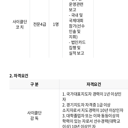
운영관련
보고
- 국내 및
국제대회
사이클단
전문4급
1명
참가(선수
코 치
인솔 및
지휘)
- 법인카드
집행 및
실적 보고
2. 자격요건
자
격
구 분
자격요건
요
건
1. 국가대표지도자 경력이 1년 이상인
자
2. 경기지도자 자격증 1급 이상
소지자로서 지도경력이 10년 이상인자
사이클단
3. 대학졸업자 또는 이와 동등이상의
감 독
학력이 있는 자로서 선수경력(대학교
이상) 10년 이상인 자