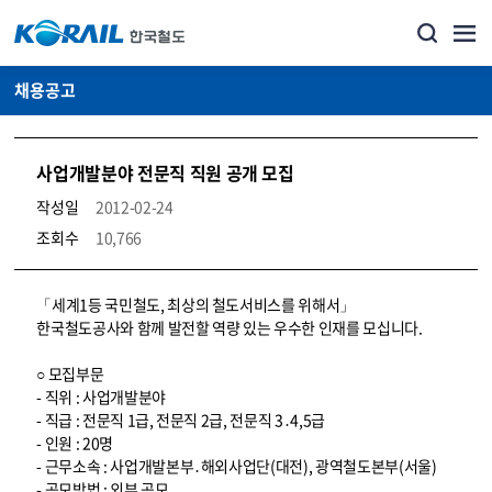
채용공고
사업개발분야 전문직 직원 공개 모집
작성일
2012-02-24
조회수
10,766
코레일소개_경영공시_채용공고 상세보기 – 내용, 파일, 담당자 연락처로 구성
「세계1등 국민철도, 최상의 철도서비스를 위해서」
한국철도공사와 함께 발전할 역량 있는 우수한 인재를 모십니다.
○ 모집부문
- 직위 : 사업개발분야
- 직급 : 전문직 1급, 전문직 2급, 전문직 3․4,5급
- 인원 : 20명
- 근무소속 : 사업개발본부․해외사업단(대전), 광역철도본부(서울)
- 공모방법 : 외부 공모