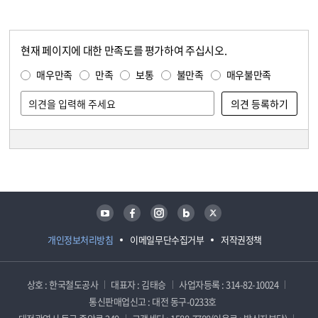
현재 페이지에 대한 만족도를 평가하여 주십시오.
콘텐츠 만족도 조사
만족도 조사
매우만족
만족
보통
불만족
매우불만족
담당자 정보
담당자 정보
유튜브
페이스북
인스타그램
블로그
트위터
개인정보처리방침
이메일무단수집거부
저작권정책
상호 : 한국철도공사
대표자 : 김태승
사업자등록 : 314-82-10024
통신판매업신고 : 대전 동구-0233호