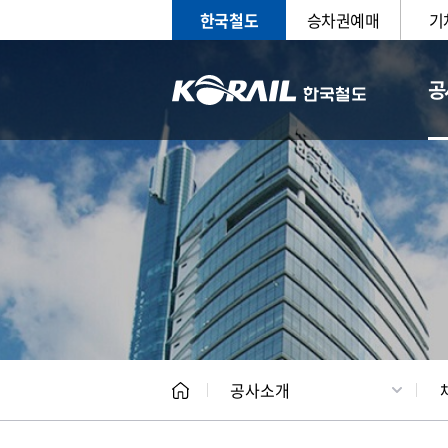
한국철도
승차권예매
기
공
CEO
일반현
공사소개