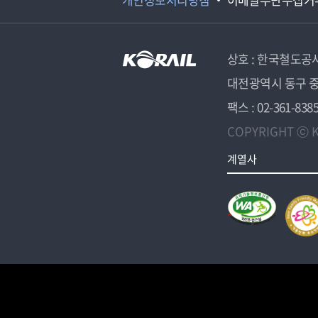
상호 : 한국철도공
대전광역시 동구 중
팩스 : 02-361-838
COPYRIGHT ⓒ K
계열사