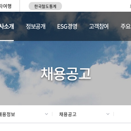
차여행
한국철도통계
사소개
정보공개
ESG경영
고객참여
주요
황
조직현황
채용정보
채용공고
채용정보
채용공고