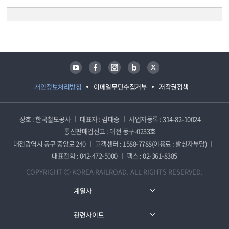
담당자 정보
담당자 정보
유튜브
페이스북
인스타그램
블로그
트위터
개인정보처리방침
이메일무단수집거부
저작권정책
상호 : 한국철도공사
대표자 : 김태승
사업자등록 : 314-82-10024
통신판매업신고 : 대전 동구-0233호
대전광역시 동구 중앙로 240
고객센터 : 1588-7788(이용료 : 발신자부담)
대표전화 : 042-472-5000
팩스 : 02-361-8385
COPYRIGHT ⓒ KOREA RAILROAD. ALL RIGHTS RESERVED.
계열사
관련사이트