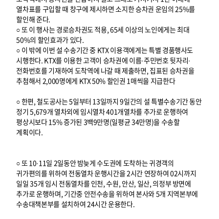
열차표를 구입할 때 창구에 제시하면 소지한 승차권 운임의 25%를
할인해 준다.
○ 또 이 행사는 경로승차권도 적용, 65세 이상의 노인에게는 최대
50%의 할인효과가 있다.
○ 이 밖에 이번 설 수송기간 중 KTX 이용객에게는 특별 경품행사도
시행한다. KTX를 이용한 고객이 승차권에 이름·주민번호 뒷자리·
전화번호를 기재하여 도착역에 나갈 때 제출하면, 집표된 승차권을
추첨해서 2,000명에게 KTX 50% 할인권 1매씩을 지급한다
○ 한편, 철도공사는 5일부터 13일까지 9일간의 설 특별수송기간 동안
정기 5,679개 열차외에 임시열차 401개열차를 추가로 운행하여
평상시보다 15% 증가된 3백9만명(일평균 34만명)을 수송할
계획이다.
○ 또 10·11일 2일동안 밤늦게 수도권에 도착하는 귀경객의
귀가편의를 위하여 전동열차 운행시간을 2시간 연장하여 02시까지
일일 35개 임시 전동열차를 인천, 수원, 안산, 일산, 의정부 방면에
추가로 운행하며, 기간중 안전수송을 위하여 본사와 5개 지역본부에
수송대책본부를 설치하여 24시간 운용한다.