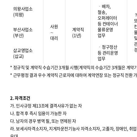
ㆍ배차,
의왕사업소
철송,
(의왕)
오퍼레이터
등 컨테이너
사원
부산사업소
계약직
물류운영
∼
(부산)
(1년)
업무
대리
ㆍ청구정산
삽교영업소
등 관리운영
(삽교)
업무
* 정규직 및 계약직 수습기간 3개월 시행(계약직의 수습기간 3개월은 계약
* 근무평정 결과 우수 계약직 근로자에 대하여 계약연장 또는 정규직 전환 
2. 자격조건
가. 인사규정 제13조에 결격사유가 없는 자
나. 합격 후 즉시 임용이 가능한 자
다. 남자의 경우 병역 필, 또는 면제된 자
라. 보세사자격소지자, 지게차운전기능사 자격소지자, 고졸자, 장애인, 
우대