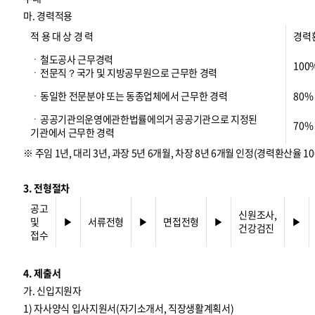
마. 경력적용
적 용 대 상 경 력
경력
ㆍ철도공사 근무경력
100
ㆍ전문직？국가 및 지방공무원으로 근무한 경력
ㆍ동일한 전문분야 또는 동종업체에서 근무한 경력
80%
ㆍ공공기관의운영에관한법률에의거 공공기관으로 지정된
70%
기관에서 근무한 경력
※ 주임 1년, 대리 3년, 과장 5년 6개월, 차장 8년 6개월 인정(경력환산율 10
3. 전형절차
공고
신원조사,
및
▶
서류전형
▶
면접전형
▶
▶
건강검진
접수
4. 제출서
가. 신입지원자
1) 자사양식 입사지원서(자기소개서, 직장생활계획서)