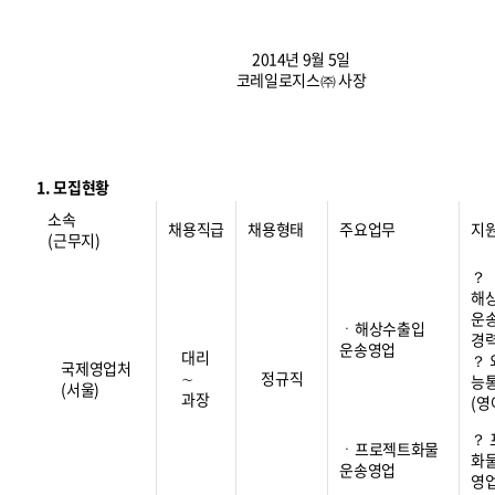
2014년 9월 5일
코레일로지스㈜ 사장
1. 모집현황
소속
채용직급
채용형태
주요업무
지
(근무지)
？
해
운
ㆍ해상수출입
경
운송영업
대리
？
국제영업처
∼
정규직
능
(서울)
과장
(영
？
ㆍ프로젝트화물
화
운송영업
영