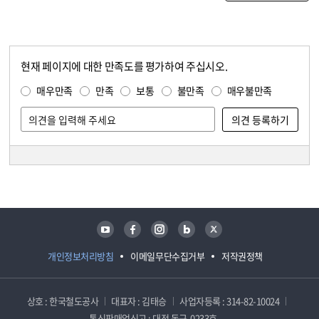
현재 페이지에 대한 만족도를 평가하여 주십시오.
콘텐츠 만족도 조사
만족도 조사
매우만족
만족
보통
불만족
매우불만족
담당자 정보
담당자 정보
유튜브
페이스북
인스타그램
블로그
트위터
개인정보처리방침
이메일무단수집거부
저작권정책
상호 : 한국철도공사
대표자 : 김태승
사업자등록 : 314-82-10024
통신판매업신고 : 대전 동구-0233호