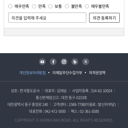
매우만족
만족
보통
불만족
매우불만족
담당자 정보
담당자 정보
유튜브
페이스북
인스타그램
블로그
트위터
개인정보처리방침
이메일무단수집거부
저작권정책
상호 : 한국철도공사
대표자 : 김태승
사업자등록 : 314-82-10024
통신판매업신고 : 대전 동구-0233호
대전광역시 동구 중앙로 240
고객센터 : 1588-7788(이용료 : 발신자부담)
대표전화 : 042-472-5000
팩스 : 02-361-8385
COPYRIGHT ⓒ KOREA RAILROAD. ALL RIGHTS RESERVED.