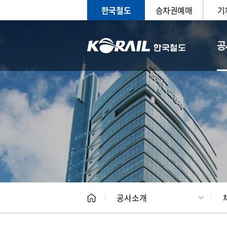
한국철도
승차권예매
기
공
CEO
일반현
공사소개