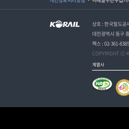
상호 : 한국철도공
대전광역시 동구 중
팩스 : 02-361-838
COPYRIGHT ⓒ K
계열사