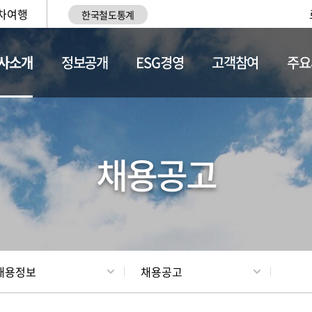
차여행
한국철도통계
사소개
정보공개
ESG경영
고객참여
주요
황
조직현황
채용정보
채용공고
채용정보
채용공고