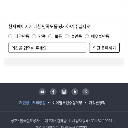
현재 페이지에 대한 만족도를 평가하여 주십시오.
콘텐츠 만족도 조사
만족도 조사
매우만족
만족
보통
불만족
매우불만족
담당자 정보
담당자 정보
유튜브
페이스북
인스타그램
블로그
트위터
개인정보처리방침
이메일무단수집거부
저작권정책
상호 : 한국철도공사
대표자 : 김태승
사업자등록 : 314-82-10024
통신판매업신고 : 대전 동구-0233호