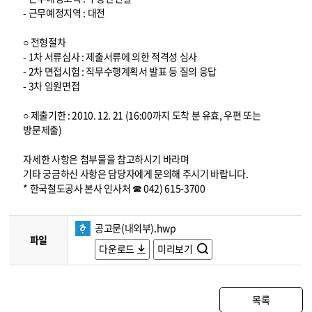
- 근무예정지역 : 대전
○ 전형절차
- 1차 서류심사 : 제출서류에 의한 적격성 심사
- 2차 면접시험 : 직무수행계획서 발표 등 질의 응답
- 3차 임원면접
○ 제출기한 : 2010. 12. 21 (16:00까지 도착 분 유효, 우편 또는
방문제출)
자세한 사항은 첨부물을 참고하시기 바라며
기타 궁금하신 사항은 담당자에게 문의해 주시기 바랍니다.
* 한국철도공사 본사 인사처 ☎ 042) 615-3700
공고문(내외부).hwp
파일
다운로드
미리보기
목록