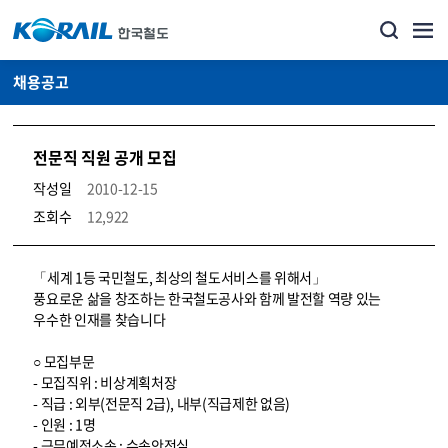
채용공고
전문직 직원 공개 모집
작성일
2010-12-15
조회수
12,922
코레일소개_경영공시_채용공고 상세보기 – 내용, 파일, 담당자 연락처로 구성
「세계 1등 국민철도, 최상의 철도서비스를 위해서」
풍요로운 삶을 창조하는 한국철도공사와 함께 발전할 역량 있는
우수한 인재를 찾습니다
○ 모집부문
- 모집직위 : 비상계획처장
- 직급 : 외부(전문직 2급), 내부(직급제한 없음)
- 인원 : 1명
- 근무예정소속 : 수송안전실