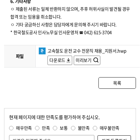
6. 기타사항
ㅇ 제출된 서류는 일체 반환하지 않으며, 추후 허위사실이 발견될 경우
합격 또는 임용을 취소합니다.
ㅇ 기타 궁금하신 사항은 담당자에게 문의해 주시기 바랍니다.
* 한국철도공사 인사노무실 인사운영처 ☎ 042) 615-3704
고속철도 운전 교수 전문직 채용_지원서.hwp
파일
다운로드
미리보기
목록
현재 페이지에 대한 만족도를 평가하여 주십시오.
콘텐츠 만족도 조사
만족도 조사
매우만족
만족
보통
불만족
매우불만족