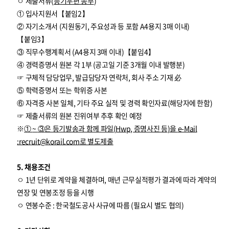
ㅇ 제출서류(
등기우편 송부
)
① 입사지원서【붙임2】
② 자기소개서 (지원동기, 주요성과 등 포함 A4용지 3매 이내)
【붙임3】
③ 직무수행계획서 (A4용지 3매 이내)【붙임4】
④ 경력증명서 원본 각 1부 (공고일 기준 3개월 이내 발행분)
☞ 구체적 담당업무, 발급담당자 연락처, 회사 주소 기재 必
⑤ 학력증명서 또는 학위증 사본
⑥ 자격증 사본 일체, 기타 주요 실적 및 경력 확인자료(해당자에 한함)
☞ 제출서류의 원본 진위여부 추후 확인 예정
※
①
~
③
은 등기발송과 함께 파일
(Hwp,
증명사진 등
)
을
e-Mail
:
recruit@korail.com
로 별도제출
5. 채용조건
ㅇ 1년 단위로 계약을 체결하며, 매년 근무실적평가 결과에 따라 계약의
연장 및 연봉조정 등을 시행
ㅇ 연봉수준 : 한국철도공사 사규에 따름 (필요시 별도 협의)