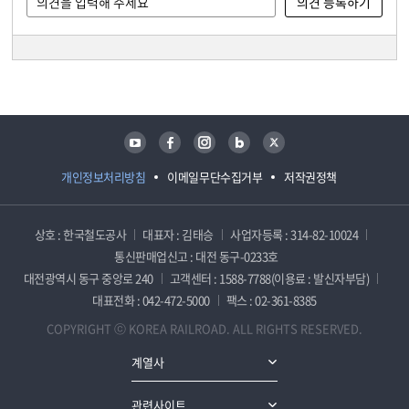
담당자 정보
담당자 정보
유튜브
페이스북
인스타그램
블로그
트위터
개인정보처리방침
이메일무단수집거부
저작권정책
상호 : 한국철도공사
대표자 : 김태승
사업자등록 : 314-82-10024
통신판매업신고 : 대전 동구-0233호
대전광역시 동구 중앙로 240
고객센터 : 1588-7788(이용료 : 발신자부담)
대표전화 : 042-472-5000
팩스 : 02-361-8385
COPYRIGHT ⓒ KOREA RAILROAD. ALL RIGHTS RESERVED.
계열사
관련사이트