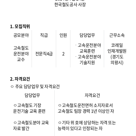
한국철도공사 사장
1. 모집직위
공모분야
직급
인원
담당업무
근무소속
ㆍ고속운전분야
코레일
고속철도
교육훈련
인재개발원
운전분야
전문직4급
2
ㆍ고속운전분야
(경기도
교수
기술지원
의왕시)
2. 자격요건
ㅇ 주요 담당업무 및 자격요건
담당업무
자격요건
ㅇ고속철도 기장
ㅇ고속철도운전면허 소지자로서
운전기술 교육 훈련
고속철도 팀장 경력 1년 이상인 자
ㅇ고속철도분야 교육
ㅇ기타 위 호에 상당하는 자격 또는
자료 발간
능력이 있다고 인정되는 자