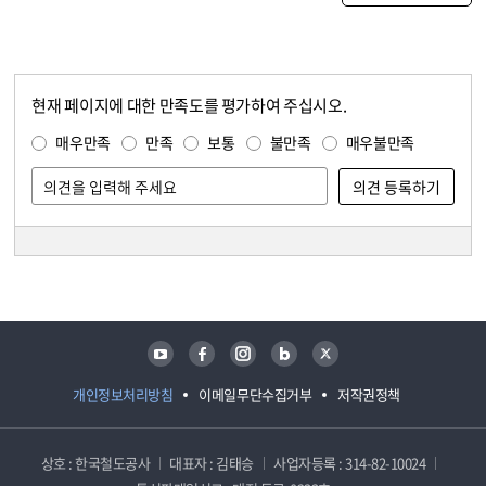
현재 페이지에 대한 만족도를 평가하여 주십시오.
콘텐츠 만족도 조사
만족도 조사
매우만족
만족
보통
불만족
매우불만족
담당자 정보
담당자 정보
유튜브
페이스북
인스타그램
블로그
트위터
개인정보처리방침
이메일무단수집거부
저작권정책
상호 : 한국철도공사
대표자 : 김태승
사업자등록 : 314-82-10024