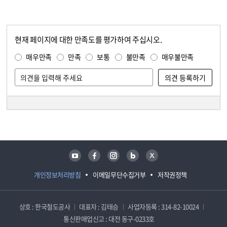
현재 페이지에 대한 만족도를 평가하여 주십시오.
콘텐츠 만족도 조사
만족도 조사
매우만족
만족
보통
불만족
매우불만족
담당자 정보
담당자 정보
유튜브
페이스북
인스타그램
블로그
트위터
개인정보처리방침
이메일무단수집거부
저작권정책
상호 : 한국철도공사
대표자 : 김태승
사업자등록 : 314-82-10024
통신판매업신고 : 대전 동구-0233호