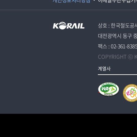
상호 : 한국철도공
대전광역시 동구 중
팩스 : 02-361-838
COPYRIGHT ⓒ K
계열사