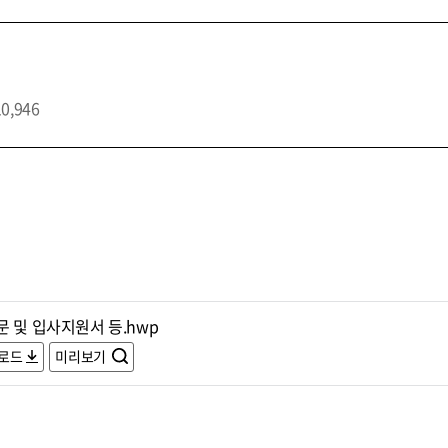
10,946
 및 입사지원서 등.hwp
로드
미리보기