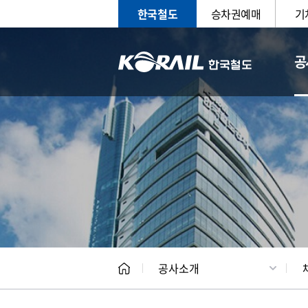
한국철도
승차권예매
기
공
CEO
일반현
공사소개