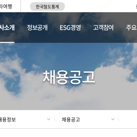
차여행
한국철도통계
사소개
정보공개
ESG경영
고객참여
주요
황
조직현황
채용정보
채용공고
채용정보
채용공고