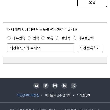
목록
현재 페이지에 대한 만족도를 평가하여 주십시오.
콘텐츠 만족도 조사
만족도 조사
매우만족
만족
보통
불만족
매우불만족
담당자 정보
담당자 정보
유튜브
페이스북
인스타그램
블로그
트위터
개인정보처리방침
이메일무단수집거부
저작권정책