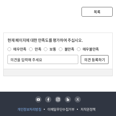
목록
현재 페이지에 대한 만족도를 평가하여 주십시오.
콘텐츠 만족도 조사
만족도 조사
매우만족
만족
보통
불만족
매우불만족
담당자 정보
담당자 정보
유튜브
페이스북
인스타그램
블로그
트위터
개인정보처리방침
이메일무단수집거부
저작권정책