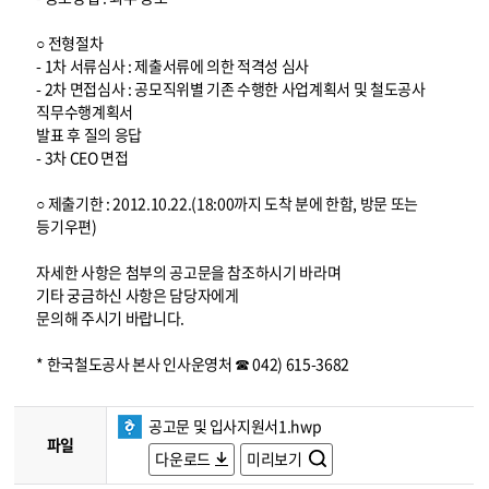
○ 전형절차
- 1차 서류심사 : 제출서류에 의한 적격성 심사
- 2차 면접심사 : 공모직위별 기존 수행한 사업계획서 및 철도공사
직무수행계획서
발표 후 질의 응답
- 3차 CEO 면접
○ 제출기한 : 2012.10.22.(18:00까지 도착 분에 한함, 방문 또는
등기우편)
자세한 사항은 첨부의 공고문을 참조하시기 바라며
기타 궁금하신 사항은 담당자에게
문의해 주시기 바랍니다.
* 한국철도공사 본사 인사운영처 ☎ 042) 615-3682
공고문 및 입사지원서1.hwp
파일
다운로드
미리보기