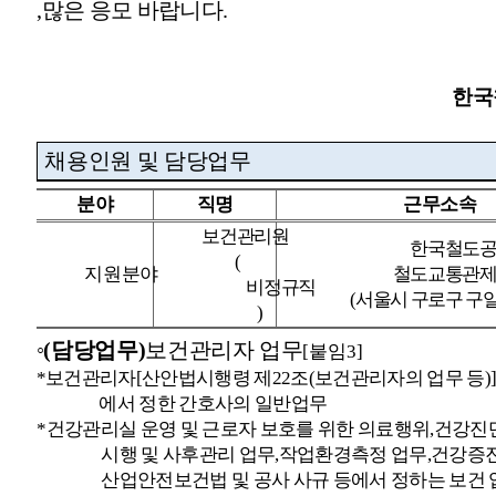
,
많은 응모 바랍니다
.
한국
채용인원 및 담당업무
분야
직명
근무소속
보건관리원
한국철도
(
지원분야
철도교통관
비정규직
(
서울시 구로구 구
)
◦
(
담당업무
)
보건관리자 업무
[
붙임
3]
*
보건관리자
[
산안법시행령 제
22
조
(
보건관리자의 업무 등
)
에서 정한 간호사의 일반업무
*
건강관리실 운영 및 근로자 보호를 위한 의료행위
,
건강진
시행 및 사후관리 업무
,
작업환경측정 업무
,
건강증진
산업안전보건법 및 공사 사규 등에서 정하는 보건 