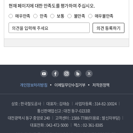
현재 페이지에 대한 만족도를 평가하여 주십시오.
콘텐츠 만족도 조사
만족도 조사
매우만족
만족
보통
불만족
매우불만족
담당자 정보
담당자 정보
유튜브
페이스북
인스타그램
블로그
트위터
개인정보처리방침
이메일무단수집거부
저작권정책
상호 : 한국철도공사
대표자 : 김태승
사업자등록 : 314-82-10024
통신판매업신고 : 대전 동구-0233호
대전광역시 동구 중앙로 240
고객센터 : 1588-7788(이용료 : 발신자부담)
대표전화 : 042-472-5000
팩스 : 02-361-8385